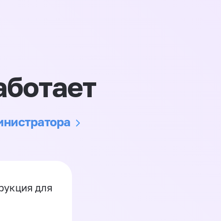
аботает
министратора
рукция для