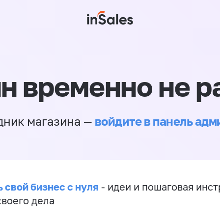
н временно не р
войдите в панель ад
дник магазина —
 свой бизнес с нуля
- идеи и пошаговая инст
своего дела