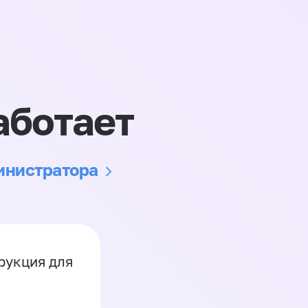
аботает
министратора
рукция для