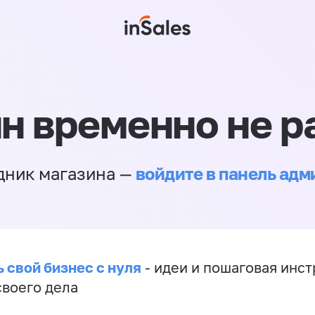
н временно не р
войдите в панель ад
дник магазина —
 свой бизнес с нуля
- идеи и пошаговая инст
своего дела