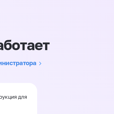
аботает
министратора
рукция для