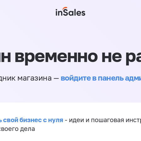
н временно не р
войдите в панель ад
дник магазина —
 свой бизнес с нуля
- идеи и пошаговая инст
своего дела