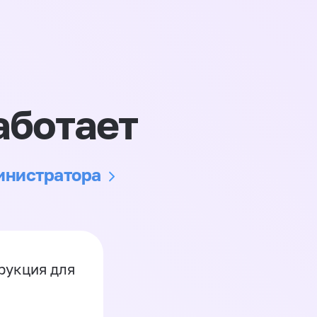
аботает
министратора
рукция для