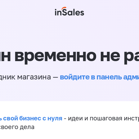
н временно не р
войдите в панель ад
дник магазина —
 свой бизнес с нуля
- идеи и пошаговая инст
своего дела