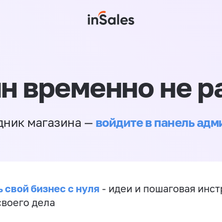
н временно не р
войдите в панель ад
дник магазина —
 свой бизнес с нуля
- идеи и пошаговая инст
своего дела