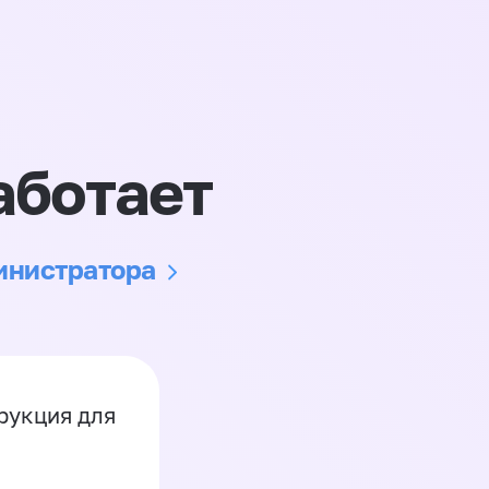
аботает
министратора
рукция для