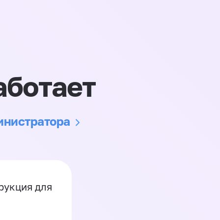
аботает
министратора
рукция для