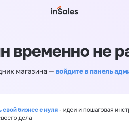
н временно не р
войдите в панель ад
дник магазина —
 свой бизнес с нуля
- идеи и пошаговая инст
своего дела